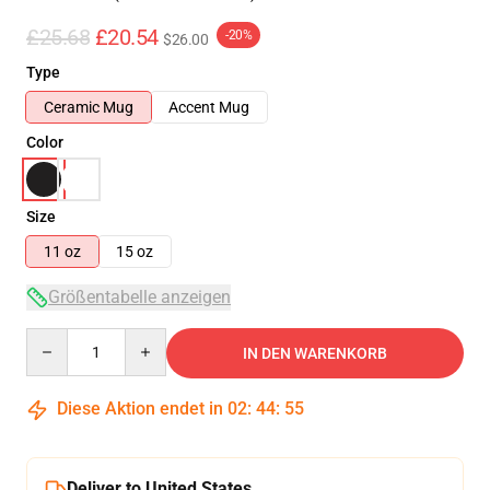
£25.68
£20.54
-20%
$26.00
Type
Ceramic Mug
Accent Mug
Color
Size
11 oz
15 oz
Größentabelle anzeigen
Quantity
IN DEN WARENKORB
Diese Aktion endet in
02
:
44
:
54
Deliver to United States