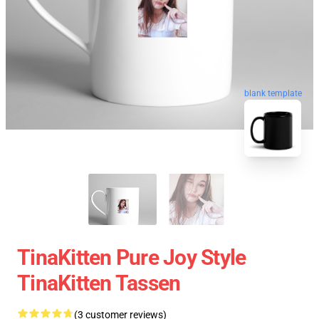
blank template
TinaKitten Pure Joy Style
TinaKitten Tassen
(3 customer reviews)