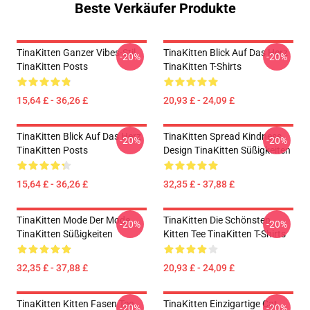
Beste Verkäufer Produkte
TinaKitten Ganzer Vibes-Stil
TinaKitten Blick Auf Das Herz
-20%
-20%
TinaKitten Posts
TinaKitten T-Shirts
15,64 £ - 36,26 £
20,93 £ - 24,09 £
TinaKitten Blick Auf Das Herz
TinaKitten Spread Kindness
-20%
-20%
TinaKitten Posts
Design TinaKitten Süßigkeiten
15,64 £ - 36,26 £
32,35 £ - 37,88 £
TinaKitten Mode Der Mode
TinaKitten Die Schönsten
-20%
-20%
TinaKitten Süßigkeiten
Kitten Tee TinaKitten T-Shirts
32,35 £ - 37,88 £
20,93 £ - 24,09 £
TinaKitten Kitten Fasen Tee
TinaKitten Einzigartige Cat
-20%
-20%