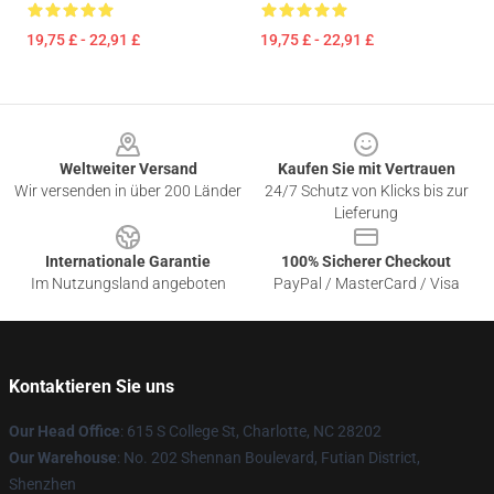
19,75 £ - 22,91 £
19,75 £ - 22,91 £
Footer
Weltweiter Versand
Kaufen Sie mit Vertrauen
Wir versenden in über 200 Länder
24/7 Schutz von Klicks bis zur
Lieferung
Internationale Garantie
100% Sicherer Checkout
Im Nutzungsland angeboten
PayPal / MasterCard / Visa
Kontaktieren Sie uns
Our Head Office
: 615 S College St, Charlotte, NC 28202
Our Warehouse
: No. 202 Shennan Boulevard, Futian District,
Shenzhen