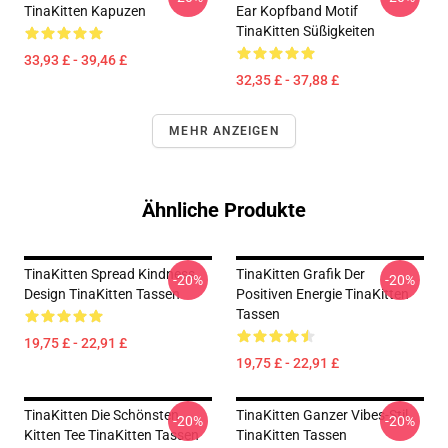
TinaKitten Kapuzen
Ear Kopfband Motif
TinaKitten Süßigkeiten
33,93 £ - 39,46 £
32,35 £ - 37,88 £
MEHR ANZEIGEN
Ähnliche Produkte
TinaKitten Spread Kindness
TinaKitten Grafik Der
-20%
-20%
Design TinaKitten Tassen
Positiven Energie TinaKitten
Tassen
19,75 £ - 22,91 £
19,75 £ - 22,91 £
TinaKitten Die Schönsten
TinaKitten Ganzer Vibes-Stil
-20%
-20%
Kitten Tee TinaKitten Tassen
TinaKitten Tassen