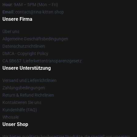
Hour
: 9AM – 5PM (Mon – Fri)
Email
: contact@tina-kitten.shop
Unsere Firma
Über uns
Allgemeine Geschäftsbedingungen
Datenschutzrichtlinien
DMCA - Copyright Policy
CA SB657: Lieferkettentransparenzgesetz
Unsere Unterstützung
Versand und Lieferrichtlinien
Zahlungsbedingungen
Return & Refund Richtlinien
Kontaktieren Sie uns
Kundenhilfe (FAQ)
Whosale
Unser Shop
Wir bieten qualitativ hochwertige Produkte, die speziell von unserem