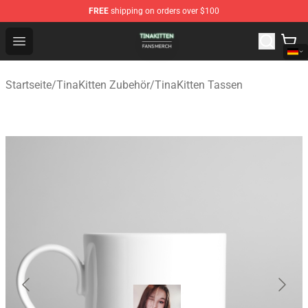
FREE
shipping on orders over $100
TinaKitten Shop - Official TinaKitten Merchandise Store
Open menu
Startseite
/
TinaKitten Zubehör
/
TinaKitten Tassen