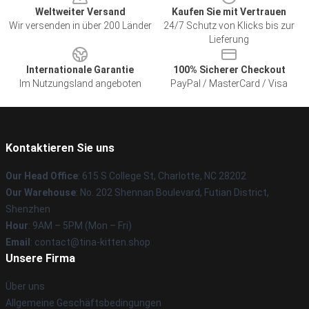
Weltweiter Versand
Kaufen Sie mit Vertrauen
Wir versenden in über 200 Länder
24/7 Schutz von Klicks bis zur
Lieferung
Internationale Garantie
100% Sicherer Checkout
Im Nutzungsland angeboten
PayPal / MasterCard / Visa
Kontaktieren Sie uns
Our Head Office
: 615 S College St, Charlotte, NC 28202
Our Warehouse
: No. 202 Shennan Boulevard, Futian District,
Shenzhen
Hour
: 9AM – 5PM (Mon – Fri)
Email
: contact@tina-kitten.shop
Unsere Firma
Über uns
Allgemeine Geschäftsbedingungen