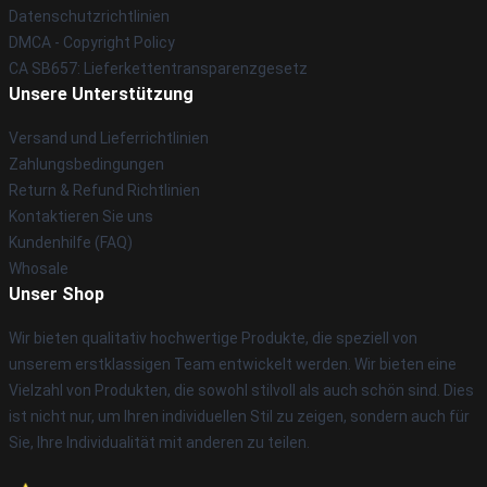
Datenschutzrichtlinien
DMCA - Copyright Policy
CA SB657: Lieferkettentransparenzgesetz
Unsere Unterstützung
Versand und Lieferrichtlinien
Zahlungsbedingungen
Return & Refund Richtlinien
Kontaktieren Sie uns
Kundenhilfe (FAQ)
Whosale
Unser Shop
Wir bieten qualitativ hochwertige Produkte, die speziell von
unserem erstklassigen Team entwickelt werden. Wir bieten eine
Vielzahl von Produkten, die sowohl stilvoll als auch schön sind. Dies
ist nicht nur, um Ihren individuellen Stil zu zeigen, sondern auch für
Sie, Ihre Individualität mit anderen zu teilen.