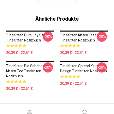
Ähnliche Produkte
TinaKitten Pure Joy Style
TinaKitten Kitten Fasen Tee
-20%
-20%
TinaKitten Notizbuch
TinaKitten Notizbuch
20,39 £ - 22,51 £
20,39 £ - 22,51 £
TinaKitten Die Schönsten
TinaKitten Spread Kindness
-20%
-20%
Kitten Tee TinaKitten
Design TinaKitten Notizbuch
Notizbuch
20,39 £ - 22,51 £
20,39 £ - 22,51 £
Footer