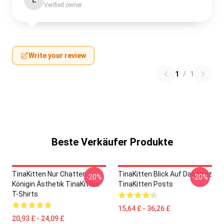
L
Verified owner
Write your review
1
/
1
Beste Verkäufer Produkte
TinaKitten Nur Chatten
TinaKitten Blick Auf Das Herz
-20%
-20%
Königin Ästhetik TinaKitten
TinaKitten Posts
T-Shirts
15,64 £ - 36,26 £
20,93 £ - 24,09 £