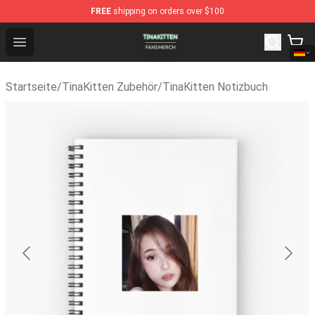
FREE
shipping on orders over $100
TinaKitten Shop - Official TinaKitten Merchandise Store
Open menu
Startseite
/
TinaKitten Zubehör
/
TinaKitten Notizbuch