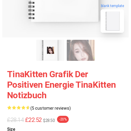
blank template
TinaKitten Grafik Der
Positiven Energie TinaKitten
Notizbuch
(5 customer reviews)
£28.14
£22.52
-20%
$28.50
Size