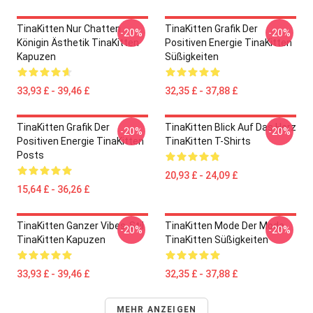
TinaKitten Nur Chatten
TinaKitten Grafik Der
-20%
-20%
Königin Ästhetik TinaKitten
Positiven Energie TinaKitten
Kapuzen
Süßigkeiten
33,93 £ - 39,46 £
32,35 £ - 37,88 £
TinaKitten Grafik Der
TinaKitten Blick Auf Das Herz
-20%
-20%
Positiven Energie TinaKitten
TinaKitten T-Shirts
Posts
20,93 £ - 24,09 £
15,64 £ - 36,26 £
TinaKitten Ganzer Vibes-Stil
TinaKitten Mode Der Mode
-20%
-20%
TinaKitten Kapuzen
TinaKitten Süßigkeiten
33,93 £ - 39,46 £
32,35 £ - 37,88 £
MEHR ANZEIGEN