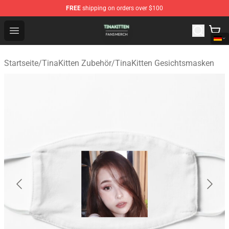
FREE
shipping on orders over $100
TinaKitten Shop - Official TinaKitten Merchandise Store
Open menu
Startseite
/
TinaKitten Zubehör
/
TinaKitten Gesichtsmasken