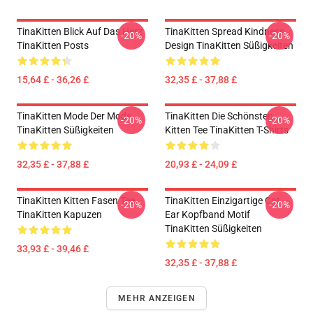
TinaKitten Blick Auf Das Herz
TinaKitten Spread Kindness
-20%
-20%
TinaKitten Posts
Design TinaKitten Süßigkeiten
15,64 £ - 36,26 £
32,35 £ - 37,88 £
TinaKitten Mode Der Mode
TinaKitten Die Schönsten
-20%
-20%
TinaKitten Süßigkeiten
Kitten Tee TinaKitten T-Shirts
32,35 £ - 37,88 £
20,93 £ - 24,09 £
TinaKitten Kitten Fasen Tee
TinaKitten Einzigartige Cat
-20%
-20%
TinaKitten Kapuzen
Ear Kopfband Motif
TinaKitten Süßigkeiten
33,93 £ - 39,46 £
32,35 £ - 37,88 £
MEHR ANZEIGEN