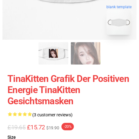
blank template
TinaKitten Grafik Der Positiven
Energie TinaKitten
Gesichtsmasken
(3 customer reviews)
£19.65
£15.72
-20%
$19.90
Size