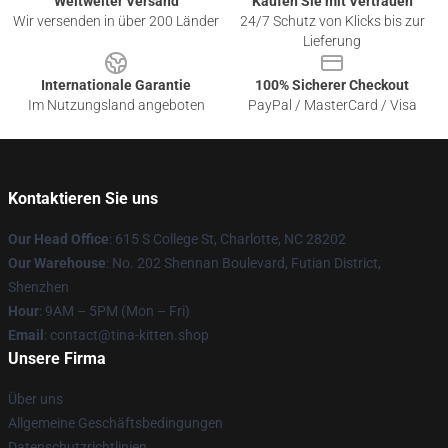
Weltweiter Versand
Kaufen Sie mit Vertrauen
Wir versenden in über 200 Länder
24/7 Schutz von Klicks bis zur
Lieferung
Internationale Garantie
100% Sicherer Checkout
Im Nutzungsland angeboten
PayPal / MasterCard / Visa
Kontaktieren Sie uns
Our Head Office
: 615 S College St, Charlotte, NC 28202
Our Warehouse
: No. 202 Shennan Boulevard, Futian District,
Shenzhen
Hour
: 9AM – 5PM (Mon – Fri)
Email
: contact@tina-kitten.shop
Unsere Firma
Über uns
Allgemeine Geschäftsbedingungen
Datenschutzrichtlinien