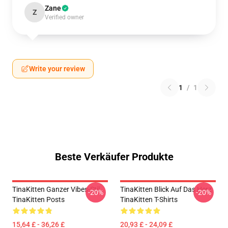
Zane
Z
Verified owner
Write your review
1
/
1
Beste Verkäufer Produkte
TinaKitten Ganzer Vibes-Stil
TinaKitten Blick Auf Das Herz
-20%
-20%
TinaKitten Posts
TinaKitten T-Shirts
15,64 £ - 36,26 £
20,93 £ - 24,09 £