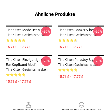
Ähnliche Produkte
TinaKitten Mode Der Mode
TinaKitten Ganzer Vibes-Stil
-20%
-20%
TinaKitten Gesichtsmasken
TinaKitten Gesichtsmasken
15,71 £ - 17,77 £
15,71 £ - 17,77 £
TinaKitten Einzigartige Cat
TinaKitten Pure Joy Style
-20%
-20%
Ear Kopfband Motif
TinaKitten Gesichtsmasken
TinaKitten Gesichtsmasken
15,71 £ - 17,77 £
15,71 £ - 17,77 £
Footer