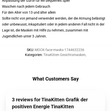
Anpassung der Gurte für ein bequemes Spiel
Waschen nach jedem Gebrauch
Für den Alter von 13 und älter allein
Sollte nicht von jemand verwendet werden, der die Atmung belästigt
oder unbewusst, inkapituliert oder in jedem anderen Fall nicht in der
Lage ist, die Masken mit Hilfe zu nehmen, zusammen mit
Jugendlichen unter 3 Jahren.
SKU
:
MOCK-face-masks-1744632236
Kategorien
:
TinaKitten Gesichtsmasken
,
What Customers Say
3 reviews for TinaKitten Grafik der
positiven Energie TinaKitten