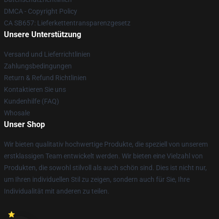
DMCA - Copyright Policy
CA SB657: Lieferkettentransparenzgesetz
Unsere Unterstützung
Versand und Lieferrichtlinien
Zahlungsbedingungen
Return & Refund Richtlinien
Kontaktieren Sie uns
Kundenhilfe (FAQ)
Whosale
Unser Shop
Wir bieten qualitativ hochwertige Produkte, die speziell von unserem
erstklassigen Team entwickelt werden. Wir bieten eine Vielzahl von
Produkten, die sowohl stilvoll als auch schön sind. Dies ist nicht nur,
um Ihren individuellen Stil zu zeigen, sondern auch für Sie, Ihre
Individualität mit anderen zu teilen.