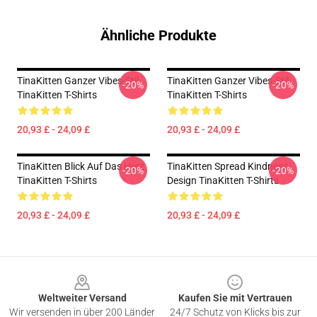
Ähnliche Produkte
TinaKitten Ganzer Vibes-Stil
TinaKitten Ganzer Vibes-Stil
-20%
-20%
TinaKitten T-Shirts
TinaKitten T-Shirts
20,93 £ - 24,09 £
20,93 £ - 24,09 £
TinaKitten Blick Auf Das Herz
TinaKitten Spread Kindness
-20%
-20%
TinaKitten T-Shirts
Design TinaKitten T-Shirts
20,93 £ - 24,09 £
20,93 £ - 24,09 £
Footer
Weltweiter Versand
Kaufen Sie mit Vertrauen
Wir versenden in über 200 Länder
24/7 Schutz von Klicks bis zur