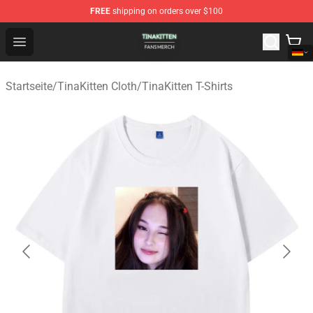
FREE
shipping on orders over $100
TinaKitten Shop - Official TinaKitten Merchandise Store
Open menu
Startseite
/
TinaKitten Cloth
/
TinaKitten T-Shirts