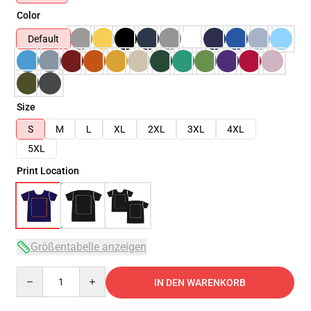
Color
Default
Size
S
M
L
XL
2XL
3XL
4XL
5XL
Print Location
Größentabelle anzeigen
Quantity
IN DEN WARENKORB