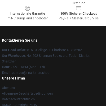
Lieferung
Internationale Garantie
100% Sicherer Checkout
Im Nutzungsland angeboten
PayPal / MasterCard / Visa
Kontaktieren Sie uns
Our Head Office
: 615 S College St, Charlotte, NC 28202
Our Warehouse
: No. 202 Shennan Boulevard, Futian District,
Shenzhen
Hour
: 9AM – 5PM (Mon – Fri)
Email
: contact@tina-kitten.shop
Unsere Firma
Über uns
Allgemeine Geschäftsbedingungen
Datenschutzrichtlinien
DMCA - Copyright Policy