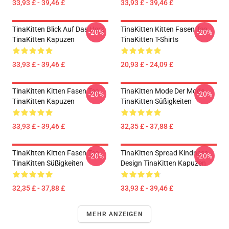
33,93 £ - 39,46 £
33,93 £ - 39,46 £
TinaKitten Blick Auf Das Herz
TinaKitten Kitten Fasen Tee
-20%
-20%
TinaKitten Kapuzen
TinaKitten T-Shirts
33,93 £ - 39,46 £
20,93 £ - 24,09 £
TinaKitten Kitten Fasen Tee
TinaKitten Mode Der Mode
-20%
-20%
TinaKitten Kapuzen
TinaKitten Süßigkeiten
33,93 £ - 39,46 £
32,35 £ - 37,88 £
TinaKitten Kitten Fasen Tee
TinaKitten Spread Kindness
-20%
-20%
TinaKitten Süßigkeiten
Design TinaKitten Kapuzen
32,35 £ - 37,88 £
33,93 £ - 39,46 £
MEHR ANZEIGEN